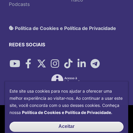
Podcasts
Política de Cookies e Política de Privacidade
REDES SOCIAIS
Este site usa cookies para nos ajudar a oferecer uma
melhor experiência ao visitar-nos. Ao continuar a usar este
site, você concorda com o uso desses cookies. Conheça
Copyright©
2026
Universidade Federal
nossa
Política de Cookies e Política de Privacidade.
Uberlândia.
Desenvolvido por
Centro de Tecnologia da
Aceitar
Informação e Comunicação
com o CMS de