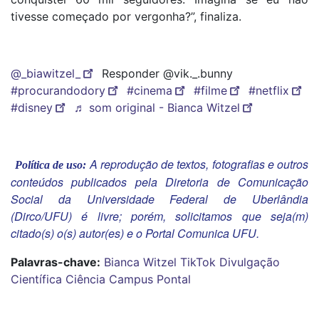
tivesse começado por vergonha?”, finaliza.
@_biawitzel_
Responder @vik._.bunny
#procurandodory
#cinema
#filme
#netflix
#disney
♬ som original - Bianca Witzel
A reprodução de textos, fotografias e outros
Política de uso:
conteúdos publicados pela Diretoria de Comunicação
Social da Universidade Federal de Uberlândia
(Dirco/UFU) é livre; porém, solicitamos que seja(m)
citado(s) o(s) autor(es) e o Portal Comunica UFU.
Palavras-chave:
Bianca Witzel
TikTok
Divulgação
Científica
Ciência
Campus Pontal