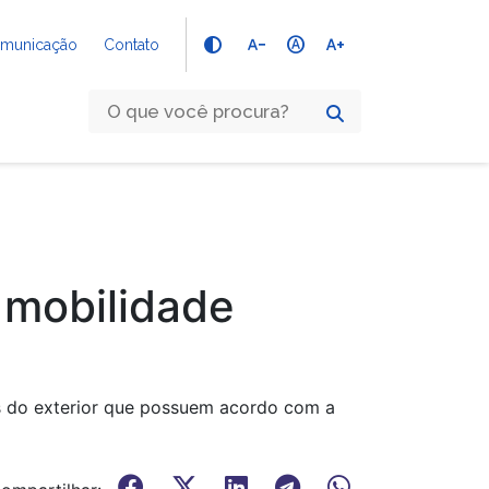
text_decrease
hdr_auto
text_increase
Comunicação
Contato
 mobilidade
s do exterior que possuem acordo com a