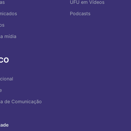
ias
UFU em Vídeos
nicados
Podcasts
os
a mídia
RCO
ucional
e
ica de Comunicação
dade