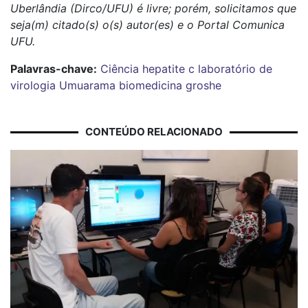
Uberlândia (Dirco/UFU) é livre; porém, solicitamos que
seja(m) citado(s) o(s) autor(es) e o Portal Comunica
UFU.
Palavras-chave:
Ciência
hepatite c
laboratório de
virologia
Umuarama
biomedicina
groshe
CONTEÚDO RELACIONADO