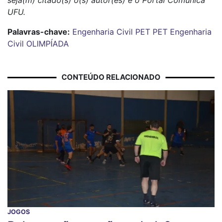
seja(m) citado(s) o(s) autor(es) e o Portal Comunica
UFU.
Palavras-chave:
Engenharia Civil
PET
PET Engenharia
Civil
OLIMPÍADA
CONTEÚDO RELACIONADO
JOGOS