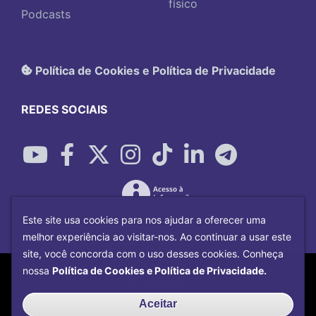
físico
Podcasts
Política de Cookies e Política de Privacidade
REDES SOCIAIS
Este site usa cookies para nos ajudar a oferecer uma
melhor experiência ao visitar-nos. Ao continuar a usar este
site, você concorda com o uso desses cookies. Conheça
Copyright©
2026
Universidade Federal
nossa
Política de Cookies e Política de Privacidade.
Uberlândia.
Desenvolvido por
Centro de Tecnologia da
Aceitar