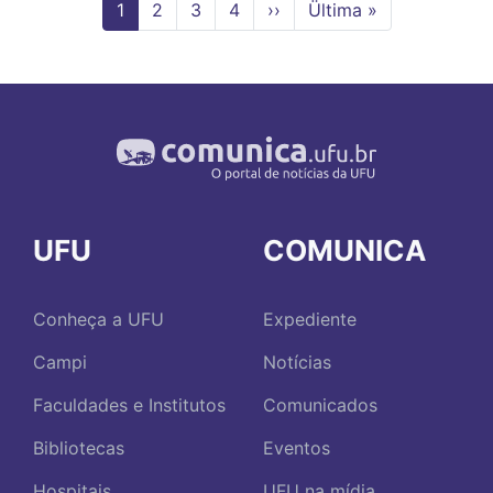
Página
1
Page
2
Page
3
Page
4
Próxima
››
Última
Ültima »
atual
página
página
UFU
COMUNICA
Conheça a UFU
Expediente
Campi
Notícias
Faculdades e Institutos
Comunicados
Bibliotecas
Eventos
Hospitais
UFU na mídia