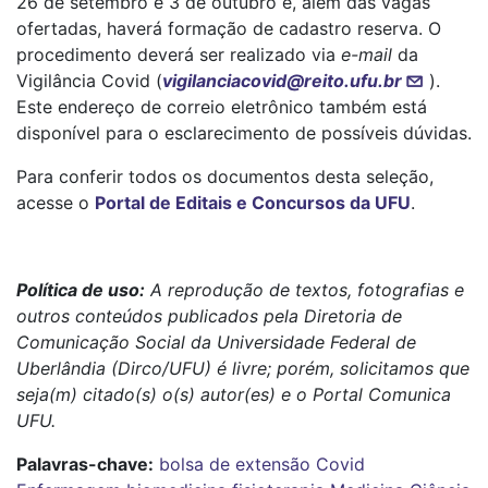
26 de setembro e 3 de outubro e, além das vagas
ofertadas, haverá formação de cadastro reserva. O
procedimento deverá ser realizado via
e-mail
da
Vigilância Covid (
vigilanciacovid@reito.ufu.br
).
Este endereço de correio eletrônico também está
disponível para o esclarecimento de possíveis dúvidas.
Para conferir todos os documentos desta seleção,
acesse o
Portal de Editais e Concursos da UFU
.
Política de uso:
A reprodução de textos, fotografias e
outros conteúdos publicados pela Diretoria de
Comunicação Social da Universidade Federal de
Uberlândia (Dirco/UFU) é livre; porém, solicitamos que
seja(m) citado(s) o(s) autor(es) e o Portal Comunica
UFU.
Palavras-chave:
bolsa de extensão
Covid