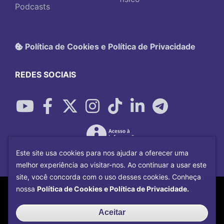
Podcasts
Política de Cookies e Política de Privacidade
REDES SOCIAIS
Este site usa cookies para nos ajudar a oferecer uma
melhor experiência ao visitar-nos. Ao continuar a usar este
site, você concorda com o uso desses cookies. Conheça
Copyright©
2026
Universidade Federal
nossa
Política de Cookies e Política de Privacidade.
Uberlândia.
Desenvolvido por
Centro de Tecnologia da
Aceitar
Informação e Comunicação
com o CMS de