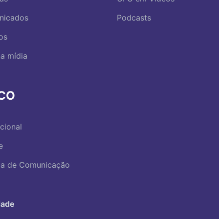
nicados
Podcasts
os
a mídia
RCO
ucional
e
ica de Comunicação
dade