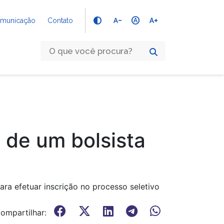
text_decrease
hdr_auto
text_increase
Comunicação
Contato
 de um bolsista
ra efetuar inscrição no processo seletivo
ompartilhar: