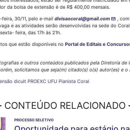
elos interessados, estão ser regularmente matriculado em
alor da bolsa de extensão é de R$ 400,00 mensais.
-feira, 30/11, pelo
e-mail
divisaocoral@gmail.com
, com
vaga e as atividades serão desenvolvidas na sede do Cora
exta- feira, das 17h às 21h.
tos que estão disponíveis no
Portal de Editais e Concurs
tografias e outros conteúdos publicados pela Diretoria d
porém, solicitamos que seja(m) citado(s) o(s) autor(es) e 
ensão
dicult
PROEXC
UFU
Pianista
Coral
CONTEÚDO RELACIONADO
PROCESSO SELETIVO
Oportunidade para estágio n