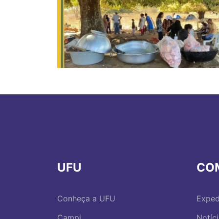
UFU
CO
Conheça a UFU
Exped
Campi
Notíc