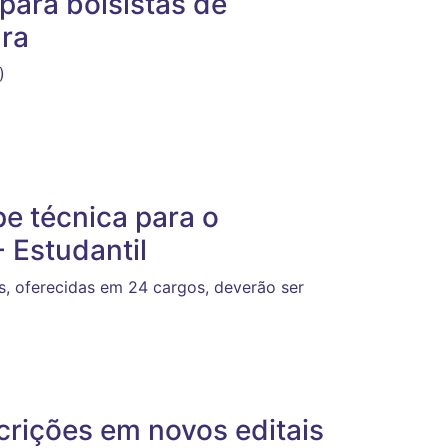
 para bolsistas de
ura
)
pe técnica para o
 Estudantil
s, oferecidas em 24 cargos, deverão ser
scrições em novos editais