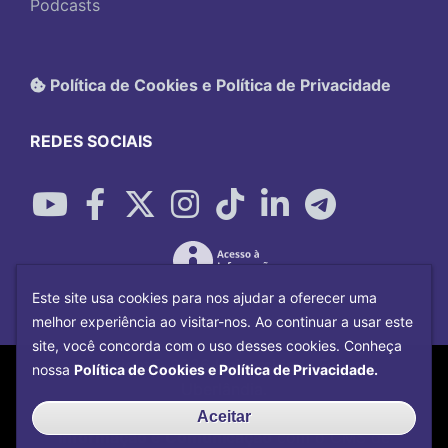
Podcasts
Política de Cookies e Política de Privacidade
REDES SOCIAIS
Este site usa cookies para nos ajudar a oferecer uma
melhor experiência ao visitar-nos. Ao continuar a usar este
site, você concorda com o uso desses cookies. Conheça
Copyright©
2026
Universidade Federal
nossa
Política de Cookies e Política de Privacidade.
Uberlândia.
Desenvolvido por
Centro de Tecnologia da
Aceitar
Informação e Comunicação
com o CMS de