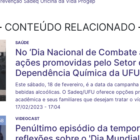
revenção
Sadeq
Oficina da Vida
Progep
CONTEÚDO RELACIONADO
SAÚDE
No ‘Dia Nacional de Combate 
ações promovidas pelo Setor 
Dependência Química da UFU
Este sábado, 18 de fevereiro, é a data da campanha
bebidas alcoólicas. O Sadeq/UFU oferece opções p
acadêmica e seus familiares que desejam tratar o ví
17/02/2023 - 17:04
VIDEOCAST
Penúltimo episódio da tempor
reflexões sobre o 'Dia Mundia