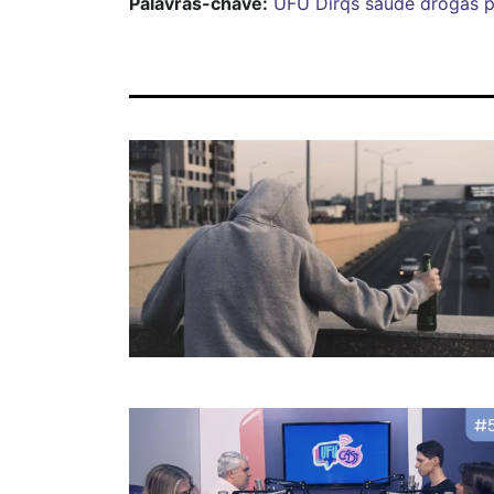
Palavras-chave:
UFU
Dirqs
saúde
drogas
p