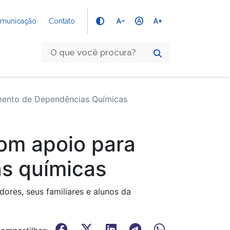
text_decrease
hdr_auto
text_increase
Comunicação
Contato
ento de Dependências Químicas
om apoio para
s químicas
res, seus familiares e alunos da