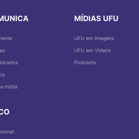
MUNICA
MÍDIAS UFU
iente
UFU em Imagens
ias
UFU em Vídeos
nicados
Podcasts
os
a mídia
RCO
ucional