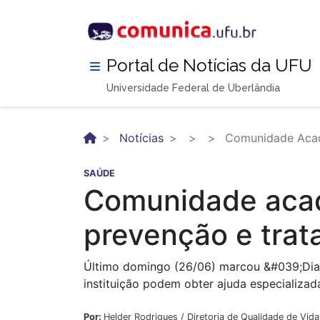
Pular
para
o
conteúdo
Portal de Notícias da UFU
principal
Universidade Federal de Uberlândia
Notícias
Comunidade Acad
SAÚDE
Comunidade acad
prevenção e tra
Último domingo (26/06) marcou &#039;Dia 
instituição podem obter ajuda especializad
Por:
Helder Rodrigues / Diretoria de Qualidade de Vid