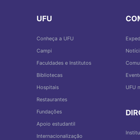
UFU
CO
Conheça a UFU
Exped
Campi
Notíc
Faculdades e Institutos
Comu
Bibliotecas
Event
Hospitais
UFU n
Restaurantes
DI
Fundações
Apoio estudantil
Instit
Internacionalização