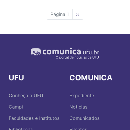
Página 1
Próxima
››
página
UFU
COMUNICA
Conheça a UFU
Expediente
Campi
Notícias
Faculdades e Institutos
Comunicados
Bibliotecas
Eventos