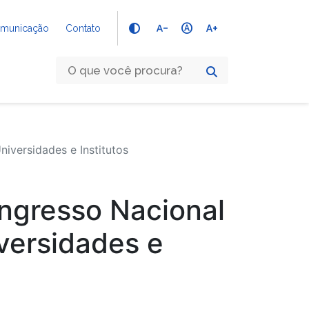
text_decrease
hdr_auto
text_increase
Comunicação
Contato
iversidades e Institutos
ongresso Nacional
versidades e