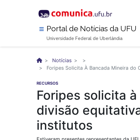
Pular
para
o
conteúdo
Portal de Notícias da UFU
principal
Universidade Federal de Uberlândia
Notícias
Foripes Solicita À Bancada Mineira do 
RECURSOS
Foripes solicita
divisão equitati
institutos
Estiveram presentes representantes da UFU