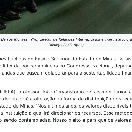
arros Moraes Filho, diretor de Relações Internacionais e Interinstitucionai
Divulgação/Foripes)
ções Públicas de Ensino Superior do Estado de Minas Gerai
m o líder da bancada mineira no Congresso Nacional, deputa
andas que buscam colaborar para a sustentabilidade financ
 (UFLA), professor João Chrysostomo de Resende Júnior, at
 deputado é a alteração na forma de distribuição dos re
ado de Minas. “Nos últimos anos, os valores disponíveis 
 a instituição à qual irá direcionar os recursos. Esse mét
o sendo contempladas. Nosso pleito é para que os valores 