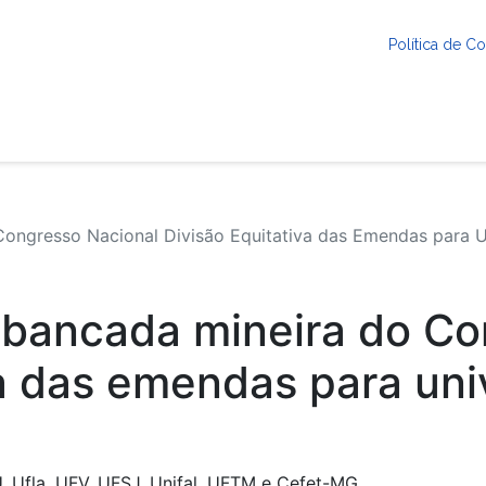
Política de 
Congresso Nacional Divisão Equitativa das Emendas para Un
 à bancada mineira do C
va das emendas para uni
, Ufla, UFV, UFSJ, Unifal, UFTM e Cefet-MG