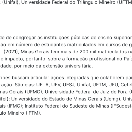
s (Unifal), Universidade Federal do Triângulo Mineiro (UFT
e de congregar as instituições públicas de ensino superio
ção em número de estudantes matriculados em cursos de gr
(2021), Minas Gerais tem mais de 200 mil matriculados na
de impacto, portanto, sobre a formação profissional no Pa
dade, por meio da extensão universitária.
oripes buscam articular ações integradas que colaborem pa
ção. São elas: UFLA, UFV, UFSJ, Unifal, UFTM, UFU, Cefet,
nas Gerais (UFMG), Universidade Federal de Juiz de Fora (
nifei); Universidade do Estado de Minas Gerais (Uemg), Un
ais (IFMG); Instituto Federal do Sudeste de Minas (IFSudest
ulo Mineiro (IFTM).