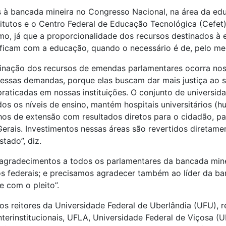
 à bancada mineira no Congresso Nacional, na área da ed
titutos e o Centro Federal de Educação Tecnológica (Cefet
o, já que a proporcionalidade dos recursos destinados à 
 ficam com a educação, quando o necessário é de, pelo me
tinação dos recursos de emendas parlamentares ocorra nos
a essas demandas, porque elas buscam dar mais justiça ao 
raticadas em nossas instituições. O conjunto de universida
s os níveis de ensino, mantém hospitais universitários (
hos de extensão com resultados diretos para o cidadão, p
erais. Investimentos nessas áreas são revertidos diretamen
tado”, diz.
agradecimentos a todos os parlamentares da bancada minei
tos federais; e precisamos agradecer também ao líder da ba
e com o pleito”.
 os reitores da Universidade Federal de Uberlândia (UFU),
 Interinstitucionais, UFLA, Universidade Federal de Viçosa 