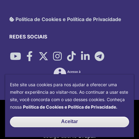
Política de Cookies e Política de Privacidade
REDES SOCIAIS
Este site usa cookies para nos ajudar a oferecer uma
melhor experiência ao visitar-nos. Ao continuar a usar este
site, você concorda com o uso desses cookies. Conheça
Copyright©
2026
Universidade Federal
nossa
Política de Cookies e Política de Privacidade.
Uberlândia.
Desenvolvido por
Centro de Tecnologia da
Aceitar
Informação e Comunicação
com o CMS de
código aberto
Drupal
.