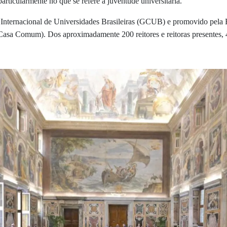
articularmente no que se refere à juventude universitária."
Internacional de Universidades Brasileiras (GCUB) e promovido pela 
a Comum). Dos aproximadamente 200 reitores e reitoras presentes, 41