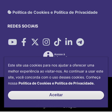
Política de Cookies e Política de Privacidade
REDES SOCIAIS
Este site usa cookies para nos ajudar a oferecer uma
melhor experiência ao visitar-nos. Ao continuar a usar este
site, você concorda com o uso desses cookies. Conheça
Copyright©
2026
Universidade Federal
nossa
Política de Cookies e Política de Privacidade.
Uberlândia.
Desenvolvido por
Centro de Tecnologia da
Aceitar
Informação e Comunicação
com o CMS de
código aberto
Drupal
.