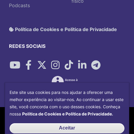
físico
Podcasts
Política de Cookies e Política de Privacidade
REDES SOCIAIS
Este site usa cookies para nos ajudar a oferecer uma
melhor experiência ao visitar-nos. Ao continuar a usar este
site, você concorda com o uso desses cookies. Conheça
Copyright©
2026
Universidade Federal
nossa
Política de Cookies e Política de Privacidade.
Uberlândia.
Desenvolvido por
Centro de Tecnologia da
Aceitar