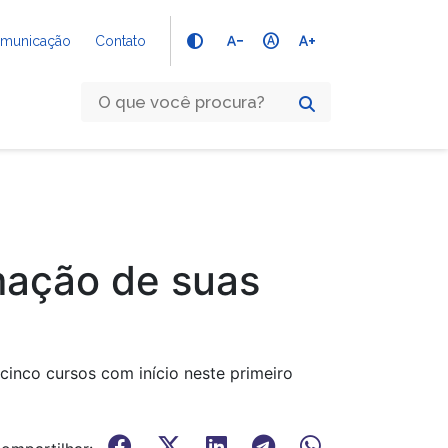
text_decrease
hdr_auto
text_increase
Comunicação
Contato
rmação de suas
inco cursos com início neste primeiro