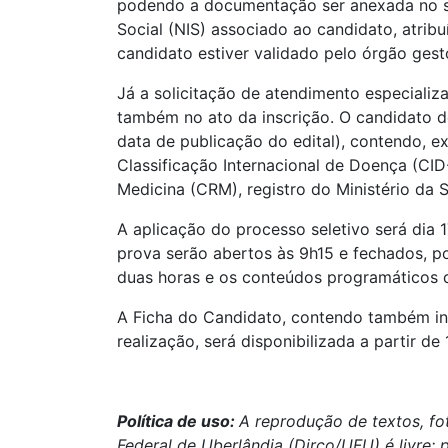
podendo a documentação ser anexada no si
Social (NIS) associado ao candidato, atrib
candidato estiver validado pelo órgão gest
Já a solicitação de atendimento especializ
também no ato da inscrição. O candidato d
data de publicação do edital), contendo, e
Classificação Internacional de Doença (CI
Medicina (CRM), registro do Ministério da
A aplicação do processo seletivo será dia 
prova serão abertos às 9h15 e fechados, po
duas horas e os conteúdos programáticos d
A Ficha do Candidato, contendo também inf
realização, será disponibilizada a partir d
Política de uso:
A reprodução de textos, fo
Federal de Uberlândia (Dirco/UFU) é livre;