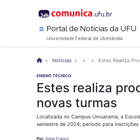
Pular
para
o
conteúdo
Portal de Notícias da UFU
principal
Universidade Federal de Uberlândia
Notícias
Estes Realiza Pr
ENSINO TÉCNICO
Estes realiza pr
novas turmas
Localizada no Campus Umuarama, a Escola T
semestre de 2024; período para inscrições
Por:
Anna Franco