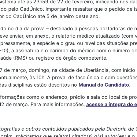
stema até as 23h59 de 22 de fevereiro, indicando nos dad
uído pelo CadÚnico. Importante ressaltar que o pedido de 
or do CadÚnico até 5 de janeiro deste ano.
ado no dia da prova – destinado a pessoas portadoras de n
eve enviar, em anexo, o relatório médico atualizado (com 
xpressamente, a espécie e o grau ou nível das situações pr
D-10), a assinatura e o carimbo do médico com o número do
 Saúde (RMS) ou registro de órgão competente.
17 de março, domingo, na cidade de Uberlândia, com início
ntualmente, às 10h. A prova, de fase única e com questões 
as disciplinas estão descritos no
Manual do Candidato
.
ormações como o endereço, prédio e sala do local de prov
e 12 de março. Para mais informações,
acesse a íntegra do e
tografias e outros conteúdos publicados pela Diretoria d
 porém, solicitamos que seja(m) citado(s) o(s) autor(es) e