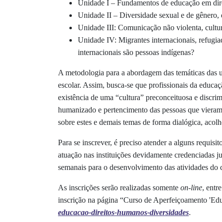
Unidade I – Fundamentos de educação em direit
Unidade II – Diversidade sexual e de gênero, 
Unidade III: Comunicação não violenta, cult
Unidade IV:
Migrantes internacionais, refug
internacionais são pessoas indígenas?
A metodologia para a abordagem das temáticas das un
escolar. Assim, busca-se que profissionais da educaç
existência de uma “cultura” preconceituosa e discri
humanizado e pertencimento das pessoas que vieram de
sobre estes e demais temas de forma dialógica, acol
Para se inscrever, é preciso atender a alguns requis
atuação nas instituições devidamente credenciadas ju
semanais para o desenvolvimento das atividades do 
As inscrições serão realizadas somente
on-line
, entr
inscrição na página “Curso de Aperfeiçoamento 'Ed
educacao-direitos-humanos-diversidades
.