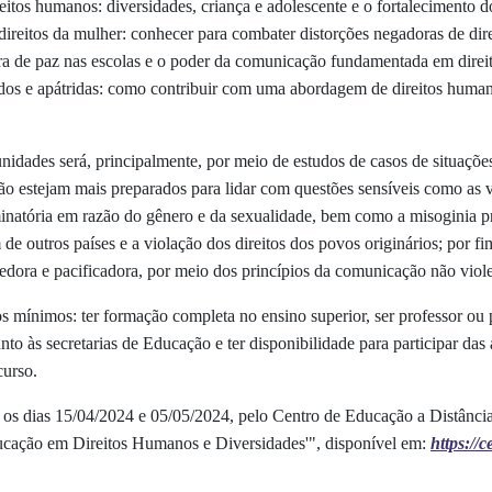
os humanos: diversidades, criança e adolescente e o fortalecimento do
direitos da mulher: conhecer para combater distorções negadoras de dir
ura de paz nas escolas e o poder da comunicação fundamentada em dire
iados e apátridas: como contribuir com uma abordagem de direitos hum
idades será, principalmente, por meio de estudos de casos de situaçõe
ão estejam mais preparados para lidar com questões sensíveis como as vi
minatória em razão do gênero e da sexualidade, bem como a misoginia pr
 outros países e a violação dos direitos dos povos originários; por fi
hedora e pacificadora, por meio dos princípios da comunicação não viole
itos mínimos: ter formação completa no ensino superior, ser professor ou
nto às secretarias de Educação e ter disponibilidade para participar das
curso.
e os dias 15/04/2024 e 05/05/2024, pelo Centro de Educação a Distânci
ucação em Direitos Humanos e Diversidades'", disponível em:
https://