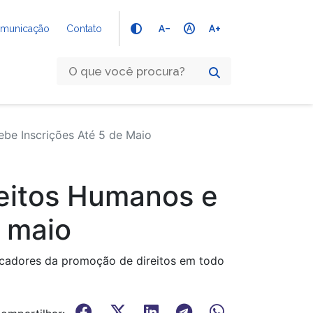
text_decrease
hdr_auto
text_increase
Comunicação
Contato
ebe Inscrições Até 5 de Maio
reitos Humanos e
e maio
licadores da promoção de direitos em todo