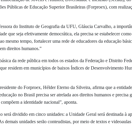
ições Públicas de Educação Superior Brasileiras (Forproex), com realiz
essora do Instituto de Geografia da UFU, Gláucia Carvalho, a importâ
ade que seja efetivamente democrática, ela precisa se estabelecer como
ao mesmo tempo, fortalecer uma rede de educadores da educação básica
em direitos humanos.”
básica da rede pública em todos os estados da Federação e Distrito Feder
 aos que residem em municípios de baixos Índices de Desenvolvimento
residente do Forproex, Hélder Eterno da Silveira, afirma que a entida
 educação no Brasil precisa ser atrelada aos direitos humanos e precisa 
ue compõem a identidade nacional”, aponta.
o será dividido em cinco unidades: a Unidade Geral será destinada à a
 demais unidades serão conteudistas, por meio de textos e videoaulas