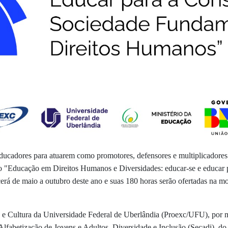
educadores para atuarem como promotores, defensores e multiplicadore
nto "Educação em Direitos Humanos e Diversidades: educar-se e educar
cerá de maio a outubro deste ano e suas 180 horas serão ofertadas na m
 e Cultura da Universidade Federal de Uberlândia (Proexc/UFU), por m
Alfabetização de Jovens e Adultos, Diversidade e Inclusão (Secadi), 