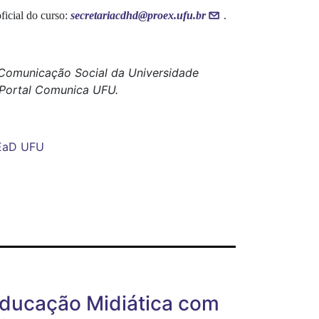
ficial do curso:
secretariacdhd@proex.ufu.br
.
e Comunicação Social da Universidade
o Portal Comunica UFU.
EaD
UFU
Educação Midiática com