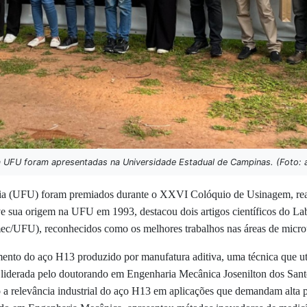
 UFU foram apresentadas na Universidade Estadual de Campinas. (Foto: 
dia (UFU) foram premiados durante o XXVI Colóquio de Usinagem, rea
e sua origem na UFU em 1993, destacou dois artigos científicos do L
c/UFU), reconhecidos como os melhores trabalhos nas áreas de microu
ento do aço H13 produzido por manufatura aditiva, uma técnica que uti
, liderada pelo doutorando em Engenharia Mecânica Josenilton dos San
 a relevância industrial do aço H13 em aplicações que demandam alta pr