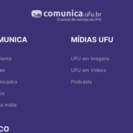
MUNICA
MÍDIAS UFU
iente
UFU em Imagens
ias
UFU em Vídeos
nicados
Podcasts
os
a mídia
RCO