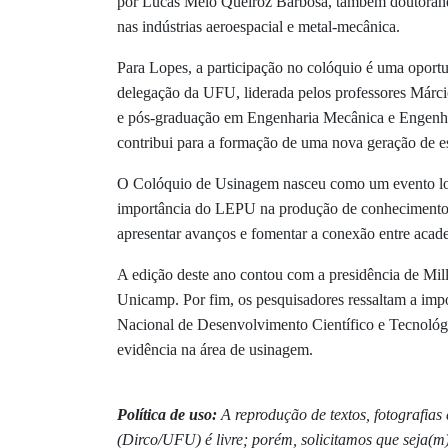
por Lucas Melo Queiroz Barbosa, também doutorand
nas indústrias aeroespacial e metal-mecânica.
Para Lopes, a participação no colóquio é uma oport
delegação da UFU, liderada pelos professores Márci
e pós-graduação em Engenharia Mecânica e Engenhar
contribui para a formação de uma nova geração de esp
O Colóquio de Usinagem nasceu como um evento loca
importância do LEPU na produção de conhecimento 
apresentar avanços e fomentar a conexão entre acade
A edição deste ano contou com a presidência de Mi
Unicamp. Por fim, os pesquisadores ressaltam a im
Nacional de Desenvolvimento Científico e Tecnoló
evidência na área de usinagem.
Política de uso:
A reprodução de textos, fotografia
(Dirco/UFU) é livre; porém, solicitamos que seja(m