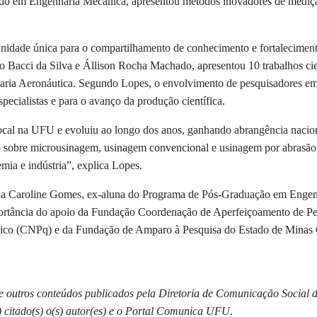
o em Engenharia Mecânica, apresentou métodos inovadores de mediçã
unidade única para o compartilhamento de conhecimento e fortaleciment
o Bacci da Silva e Állison Rocha Machado, apresentou 10 trabalhos cie
ia Aeronáutica. Segundo Lopes, o envolvimento de pesquisadores em 
ecialistas e para o avanço da produção científica.
l na UFU e evoluiu ao longo dos anos, ganhando abrangência nacional
sobre microusinagem, usinagem convencional e usinagem por abrasão
mia e indústria”, explica Lopes.
lla Caroline Gomes, ex-aluna do Programa de Pós-Graduação em Engen
portância do apoio da Fundação Coordenação de Aperfeiçoamento de Pe
gico (CNPq) e da Fundação de Amparo à Pesquisa do Estado de Minas
s e outros conteúdos publicados pela Diretoria de Comunicação Social
) citado(s) o(s) autor(es) e o Portal Comunica UFU.