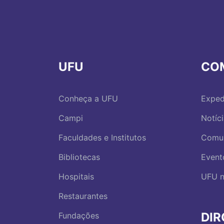
UFU
CO
Conheça a UFU
Exped
Campi
Notíc
Faculdades e Institutos
Comu
Bibliotecas
Event
Hospitais
UFU n
Restaurantes
DI
Fundações