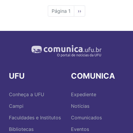
Página 1
Próxima
››
página
UFU
COMUNICA
Conheça a UFU
Expediente
Campi
Notícias
Faculdades e Institutos
Comunicados
Bibliotecas
Eventos