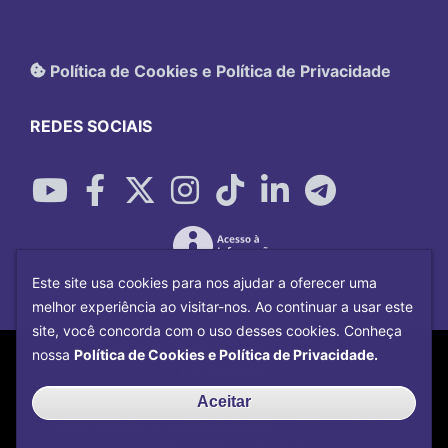
Política de Cookies e Política de Privacidade
REDES SOCIAIS
Este site usa cookies para nos ajudar a oferecer uma
melhor experiência ao visitar-nos. Ao continuar a usar este
site, você concorda com o uso desses cookies. Conheça
Copyright©
2026
Universidade Federal
nossa
Política de Cookies e Política de Privacidade.
Uberlândia.
Desenvolvido por
Centro de Tecnologia da
Aceitar
Informação e Comunicação
com o CMS de
código aberto
Drupal
.