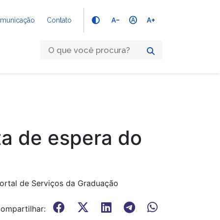
text_decrease
hdr_auto
text_increase
Comunicação
Contato
ta de espera do
Portal de Serviços da Graduação
ompartilhar: