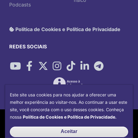
físico
Podcasts
Política de Cookies e Política de Privacidade
REDES SOCIAIS
Este site usa cookies para nos ajudar a oferecer uma
melhor experiência ao visitar-nos. Ao continuar a usar este
site, você concorda com o uso desses cookies. Conheça
Copyright©
2026
Universidade Federal
nossa
Política de Cookies e Política de Privacidade.
Uberlândia.
Desenvolvido por
Centro de Tecnologia da
Aceitar
Informação e Comunicação
com o CMS de