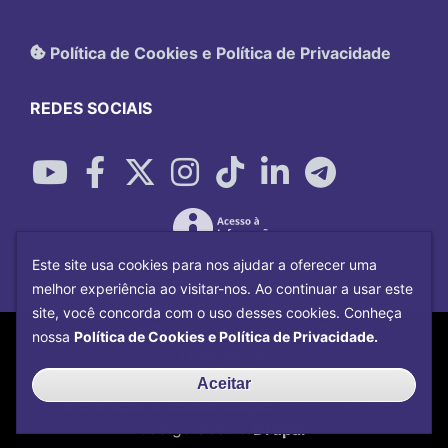
Política de Cookies e Política de Privacidade
REDES SOCIAIS
Este site usa cookies para nos ajudar a oferecer uma
melhor experiência ao visitar-nos. Ao continuar a usar este
site, você concorda com o uso desses cookies. Conheça
Copyright©
2026
Universidade Federal
nossa
Política de Cookies e Política de Privacidade.
Uberlândia.
Desenvolvido por
Centro de Tecnologia da
Aceitar
Informação e Comunicação
com o CMS de
código aberto
Drupal
.