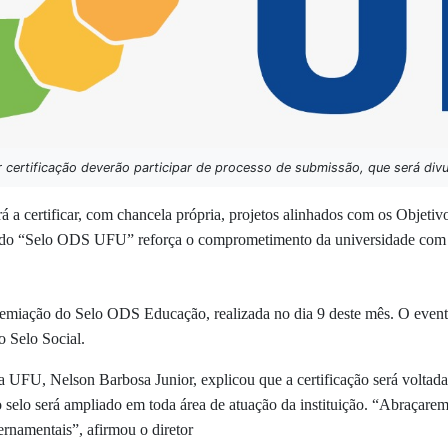
 certificação deverão participar de processo de submissão, que será divu
 a certificar, com chancela própria, projetos alinhados com os Objet
do “Selo ODS UFU” reforça o comprometimento da universidade com a
Premiação do Selo ODS Educação, realizada no dia 9 deste mês. O even
 Selo Social.
a UFU, Nelson Barbosa Junior, explicou que a certificação será voltada 
elo será ampliado em toda área de atuação da instituição. “Abraçaremos
ernamentais”, afirmou o diretor