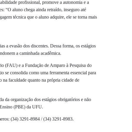
sabilidade profissional, promove a autonomia e a
s: “O aluno chega ainda retraído, inseguro até
agem técnica que o aluno adquire, ele se torna mais
as a evasão dos discentes. Dessa forma, os estágios
abandonem a caminhada acadêmica.
tário (FAU) e a Fundação de Amparo à Pesquisa do
io se consolida como uma ferramenta essencial para
o na faculdade quanto na própria cidade de
da da organização dos estágios obrigatórios e não
de Ensino (PBE) da UFU.
eros: (34) 3291-8984 / (34) 3291-8983.