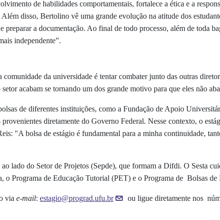
olvimento de habilidades comportamentais, fortalece a ética e a respon
. Além disso, Bertolino vê uma grande evolução na atitude dos estudante
 preparar a documentação. Ao final de todo processo, além de toda bag
 mais independente”.
omunidade da universidade é tentar combater junto das outras diretori
 do setor acabam se tornando um dos grande motivo para que eles não 
bolsas de diferentes instituições, como a Fundação de Apoio Universi
 provenientes diretamente do Governo Federal. Nesse contexto, o estág
is: "A bolsa de estágio é fundamental para a minha continuidade, tant
 ao lado do Setor de Projetos (Sepde), que formam a Difdi. O Sesta cui
ria, o Programa de Educação Tutorial (PET) e o Programa de Bolsas 
to via
e-mail
:
estagio@prograd.ufu.br
ou ligue diretamente nos núm