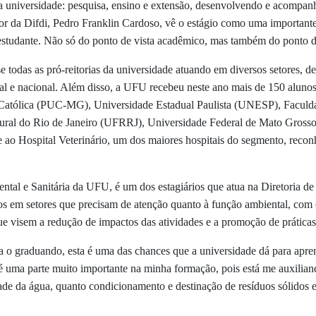
universidade: pesquisa, ensino e extensão, desenvolvendo e acompanh
r da Difdi, Pedro Franklin Cardoso, vê o estágio como uma important
estudante. Não só do ponto de vista acadêmico, mas também do ponto de
e todas as pró-reitorias da universidade atuando em diversos setores, de
al e nacional. Além disso, a UFU recebeu neste ano mais de 150 alunos d
 Católica (PUC-MG), Universidade Estadual Paulista (UNESP), Faculd
al do Rio de Janeiro (UFRRJ), Universidade Federal de Mato Grosso
o Hospital Veterinário, um dos maiores hospitais do segmento, reconh
tal e Sanitária da UFU, é um dos estagiários que atua na Diretoria de 
nos em setores que precisam de atenção quanto à função ambiental, com 
que visem a redução de impactos das atividades e a promoção de práticas
a o graduando, esta é uma das chances que a universidade dá para apren
é uma parte muito importante na minha formação, pois está me auxilian
idade da água, quanto condicionamento e destinação de resíduos sólidos 