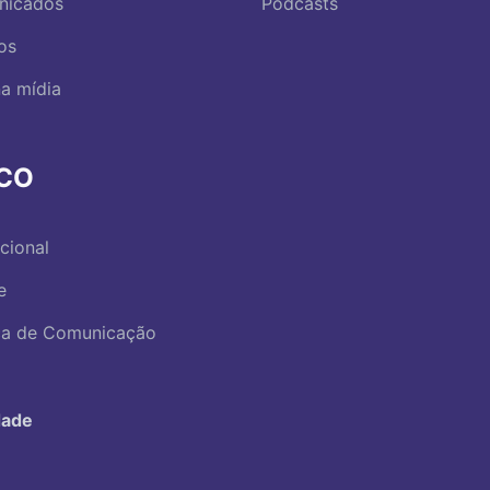
nicados
Podcasts
os
a mídia
RCO
ucional
e
ica de Comunicação
dade