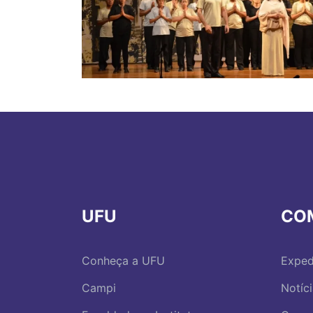
UFU
CO
Conheça a UFU
Exped
Campi
Notíc