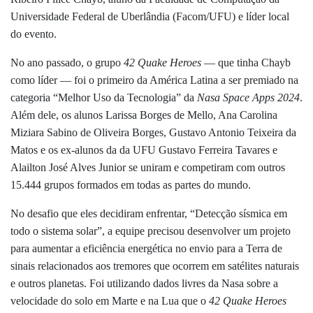
Universidade Federal de Uberlândia (Facom/UFU) e líder local
do evento.
No ano passado, o grupo
42 Quake Heroes
— que tinha Chayb
como líder — foi o primeiro da América Latina a ser premiado na
categoria “Melhor Uso da Tecnologia” da
Nasa Space Apps 2024
.
Além dele, os alunos
Larissa Borges de Mello, Ana Carolina
Miziara Sabino de Oliveira Borges, Gustavo Antonio Teixeira da
Matos e os ex-alunos da
da UFU
Gustavo Ferreira Tavares e
Alailton José Alves Junior
se uniram e competiram com outros
15.444 grupos formados em todas as partes do mundo.
No desafio que eles decidiram enfrentar, “Detecção sísmica em
todo o sistema solar”, a equipe precisou desenvolver um projeto
para aumentar a eficiência energética no envio para a Terra de
sinais relacionados aos tremores que ocorrem em satélites naturais
e outros planetas. Foi utilizando dados livres da Nasa sobre a
velocidade do solo em Marte e na Lua que o
42 Quake Heroes