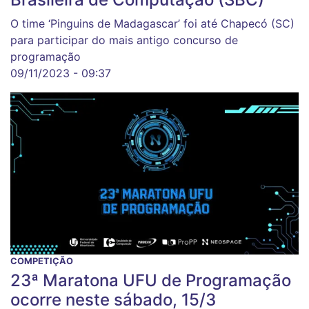
O time ‘Pinguins de Madagascar’ foi até Chapecó (SC)
para participar do mais antigo concurso de
programação
09/11/2023 - 09:37
COMPETIÇÃO
23ª Maratona UFU de Programação
ocorre neste sábado, 15/3