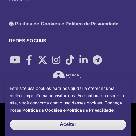
Política de Cookies e Política de Privacidade
REDES SOCIAIS
Este site usa cookies para nos ajudar a oferecer uma
melhor experiência ao visitar-nos. Ao continuar a usar este
site, você concorda com o uso desses cookies. Conheça
Copyright©
2026
Universidade Federal
nossa
Política de Cookies e Política de Privacidade.
Uberlândia.
Desenvolvido por
Centro de Tecnologia da
Aceitar
Informação e Comunicação
com o CMS de