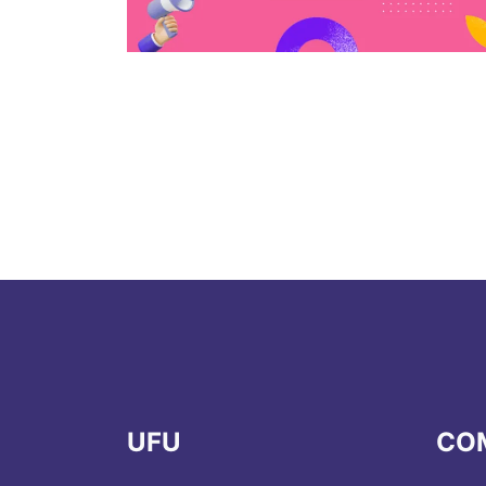
UFU
CO