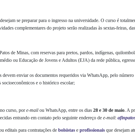
desejam se preparar para o ingresso na universidade. O curso é totalme
ividades complementares do projeto serão realizadas às sextas-feiras, da
Patos de Minas, com reservas para pretos, pardos, indígenas, quilombo
médio ou Educação de Jovens e Adultos (EJA) da rede pública, egressos 
os devem enviar os documentos requeridos via WhatsApp, pelo número
s socioeconômicos e o histórico escolar;
 no curso, por
e-mail
ou WhatsApp, entre os dias
28 e 30 de maio
. A p
recidas entrando em contato pelo seguinte endereço de
e-mail
:
afinpat
ou editais para contratações de
bolsistas
e
profissionais
que desejam atu