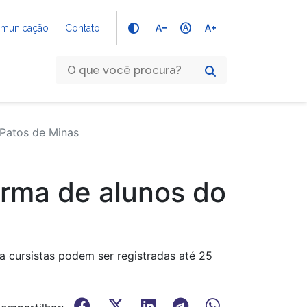
text_decrease
hdr_auto
text_increase
Comunicação
Contato
 Patos de Minas
urma de alunos do
a cursistas podem ser registradas até 25