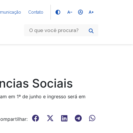
text_decrease
hdr_auto
text_increase
Comunicação
Contato
cias Sociais
çam em 1º de junho e ingresso será em
ompartilhar: