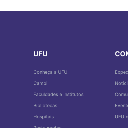
UFU
CO
Conheça a UFU
Exped
Campi
Notíc
Faculdades e Institutos
Comu
Bibliotecas
Event
Hospitais
UFU n
Restaurantes