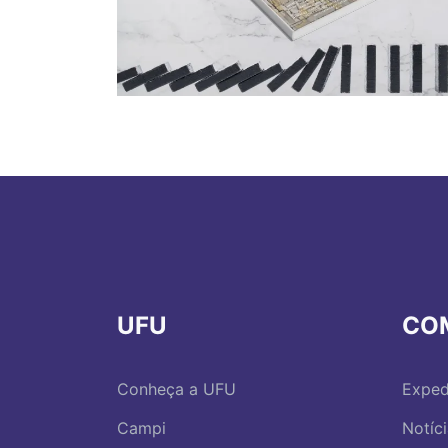
UFU
CO
Conheça a UFU
Exped
Campi
Notíc