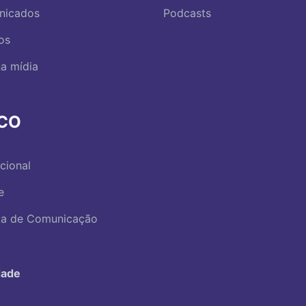
nicados
Podcasts
os
a mídia
RCO
ucional
e
ica de Comunicação
dade