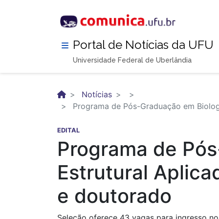
Pular
para
o
conteúdo
Portal de Notícias da UFU
principal
Universidade Federal de Uberlândia
Notícias
Programa de Pós-Graduação em Biologia
EDITAL
Programa de Pós-
Estrutural Aplic
e doutorado
Seleção oferece 43 vagas para ingresso n