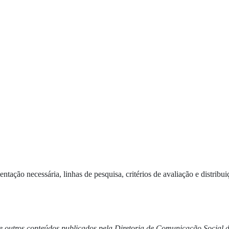
ação necessária, linhas de pesquisa, critérios de avaliação e distribui
as e outros conteúdos publicados pela Diretoria de Comunicação Social