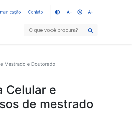
text_decrease
hdr_auto
text_increase
Comunicação
Contato
de Mestrado e Doutorado
 Celular e
rsos de mestrado