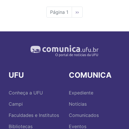
Página 1
Próxima
››
página
UFU
COMUNICA
Conheça a UFU
Expediente
Campi
Notícias
Faculdades e Institutos
Comunicados
Bibliotecas
Eventos