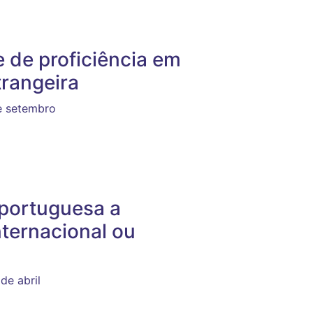
 de proficiência em
trangeira
de setembro
a portuguesa a
nternacional ou
de abril