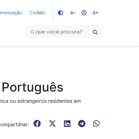
text_decrease
hdr_auto
text_increase
Comunicação
Contato
e Português
ica ou estrangeiros residentes em
ompartilhar: