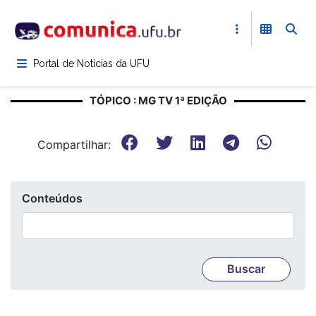
Pular
para
o
conteúdo
Portal de Notícias da UFU
principal
TÓPICO : MG TV 1ª EDIÇÃO
Compartilhar:
Conteúdos