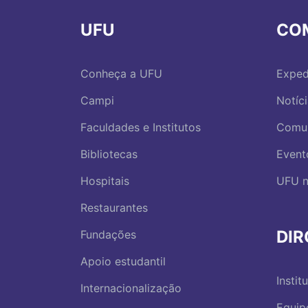
UFU
CO
Conheça a UFU
Exped
Campi
Notíc
Faculdades e Institutos
Comu
Bibliotecas
Event
Hospitais
UFU n
Restaurantes
DI
Fundações
Apoio estudantil
Instit
Internacionalização
Equip