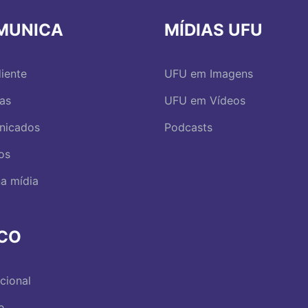
MUNICA
MÍDIAS UFU
iente
UFU em Imagens
ias
UFU em Vídeos
nicados
Podcasts
os
a mídia
RCO
ucional
e