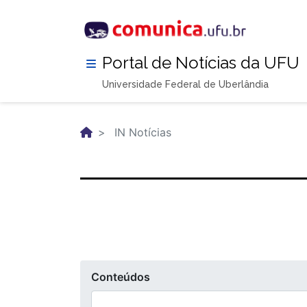
Pular
para
o
conteúdo
Portal de Notícias da UFU
principal
Universidade Federal de Uberlândia
IN Notícias
Conteúdos