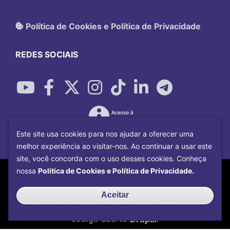
Política de Cookies e Política de Privacidade
REDES SOCIAIS
Este site usa cookies para nos ajudar a oferecer uma
melhor experiência ao visitar-nos. Ao continuar a usar este
site, você concorda com o uso desses cookies. Conheça
Copyright©
2026
Universidade Federal
nossa
Política de Cookies e Política de Privacidade.
Uberlândia.
Desenvolvido por
Centro de Tecnologia da
Aceitar
Informação e Comunicação
com o CMS de
código aberto
Drupal
.