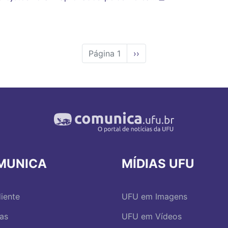
Página 1
Próxima
››
página
MUNICA
MÍDIAS UFU
iente
UFU em Imagens
ias
UFU em Vídeos