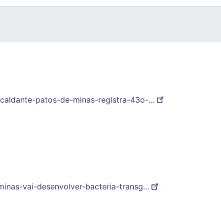
scaldante-patos-de-minas-registra-43o-…
-minas-vai-desenvolver-bacteria-transg…