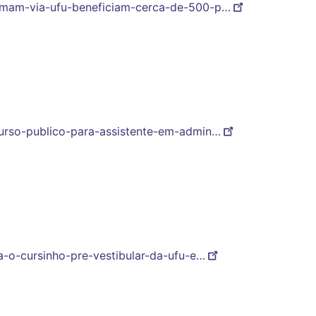
romam-via-ufu-beneficiam-cerca-de-500-p…
curso-publico-para-assistente-em-admin…
ra-o-cursinho-pre-vestibular-da-ufu-e…