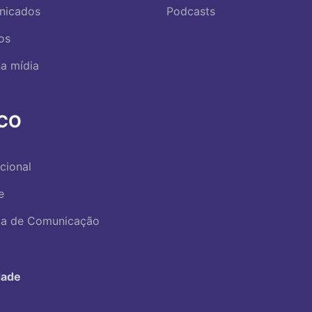
nicados
Podcasts
os
a mídia
RCO
ucional
e
ica de Comunicação
dade