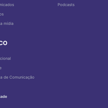
nicados
Podcasts
os
a mídia
RCO
ucional
e
ica de Comunicação
dade