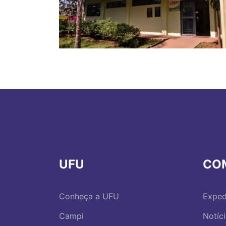
UFU
CO
Conheça a UFU
Exped
Campi
Notíc