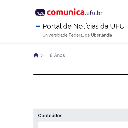
Pular
para
o
conteúdo
Portal de Notícias da UFU
principal
Universidade Federal de Uberlândia
18 Anos
Conteúdos