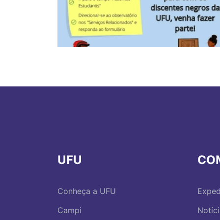
UFU
CO
Conheça a UFU
Exped
Campi
Notíc