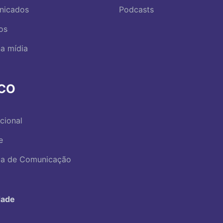
nicados
Podcasts
os
a mídia
RCO
ucional
e
ica de Comunicação
dade