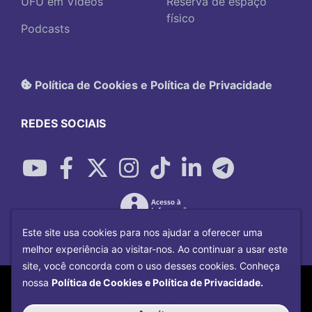
UFU em Vídeos
Reserva de espaço
físico
Podcasts
Política de Cookies e Política de Privacidade
REDES SOCIAIS
Este site usa cookies para nos ajudar a oferecer uma
melhor experiência ao visitar-nos. Ao continuar a usar este
site, você concorda com o uso desses cookies. Conheça
Copyright©
2026
Universidade Federal
nossa
Política de Cookies e Política de Privacidade.
Uberlândia.