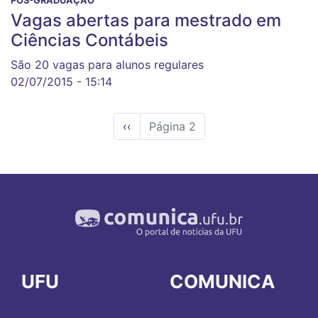
PÓS-GRADUAÇÃO
Vagas abertas para mestrado em
Ciências Contábeis
São 20 vagas para alunos regulares
02/07/2015 - 15:14
Página
‹‹
Página 2
anterior
UFU
COMUNICA