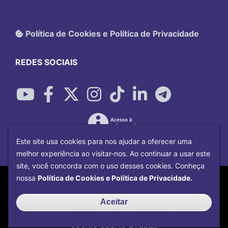
Política de Cookies e Política de Privacidade
REDES SOCIAIS
Este site usa cookies para nos ajudar a oferecer uma
melhor experiência ao visitar-nos. Ao continuar a usar este
site, você concorda com o uso desses cookies. Conheça
Copyright©
2026
Universidade Federal
nossa
Política de Cookies e Política de Privacidade.
Uberlândia.
Desenvolvido por
Centro de Tecnologia da
Aceitar
Informação e Comunicação
com o CMS de
código aberto
Drupal
.