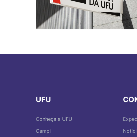
UFU
CO
Conheça a UFU
Exped
Campi
Notíc