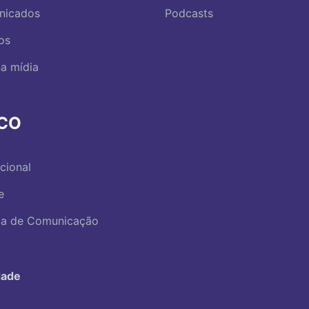
nicados
Podcasts
os
a mídia
RCO
ucional
e
ica de Comunicação
dade