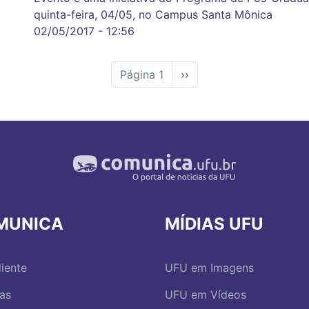
quinta-feira, 04/05, no Campus Santa Mônica
02/05/2017 - 12:56
Página 1
Próxima
››
página
MUNICA
MÍDIAS UFU
iente
UFU em Imagens
ias
UFU em Vídeos