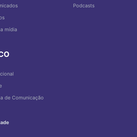
nicados
Podcasts
os
a mídia
RCO
ucional
e
ica de Comunicação
dade