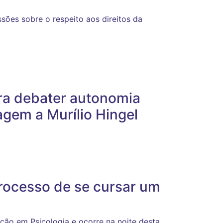
ssões sobre o respeito aos direitos da
ra debater autonomia
agem a Murílio Hingel
rocesso de se cursar um
ção em Psicologia e ocorre na noite desta