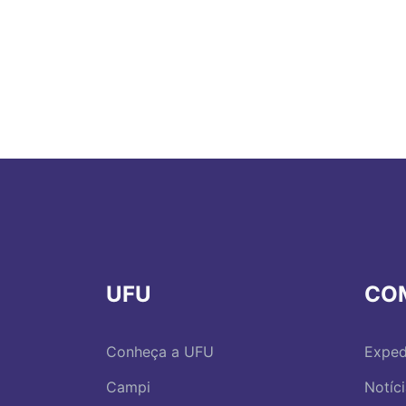
UFU
CO
Conheça a UFU
Exped
Campi
Notíc