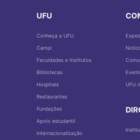
UFU
CO
Conheça a UFU
Exped
Campi
Notíc
Faculdades e Institutos
Comu
Bibliotecas
Event
Hospitais
UFU n
Restaurantes
DI
Fundações
Apoio estudantil
Instit
Internacionalização