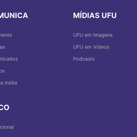
MUNICA
MÍDIAS UFU
iente
UFU em Imagens
ias
UFU em Vídeos
nicados
Podcasts
os
a mídia
RCO
ucional