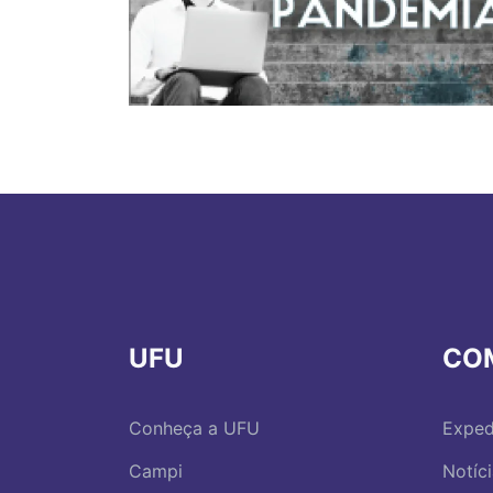
UFU
CO
Conheça a UFU
Exped
Campi
Notíc