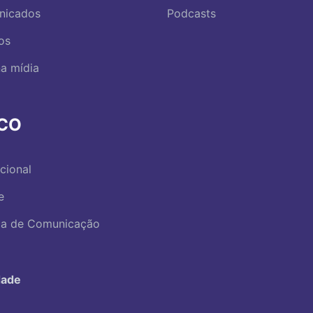
nicados
Podcasts
os
a mídia
RCO
ucional
e
ica de Comunicação
dade